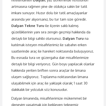
nitelendirilen
Dalyan
, yaz döneminde nüfusunun
artmasına rağmen yine de oldukça sakin bir tatil
imkanı sunuyor. Huzur dolu bir tatil amaçlayanlar
arasında yer alıyorsanız, bu tur tam size göredir.
Dalyan Tekne Turu
ile ilçenin saklı kalmış
güzelliklerinin yanı sıra zengin geçmişi hakkında da
detaylı bir bilgi sahibi olursunuz.
Dalyan Turu
na
katılmak isteyen misafirlerimiz ile sabahın erken
saatlerinde araç ile hareket noktasında buluşuyoruz.
Bu esnada tura ve güzergaha dair misafirlerimize
detaylı bir bilgi veriyoruz. Gün boyu yapılacak olanlar
hakkında yerilen briften sonra araçlar ile limana
ulaşım sağlıyoruz. Toplanma noktasından limana
ulaşabilmek için araç ile yaklaşık olarak; 1 saat 30
dakikalık bir yolculuk söz konusudur.
Dalyan limanında, misafirlerimize mükemmel bir
deneyim yaşatmak için bekleyen teknemiz