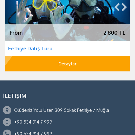
From
2.800 TL
Fethiye Dalış Turu
Detaylar
İLETIŞIM
Ölüdeniz Yolu Üzeri 309 Sokak Fethiye / Muğla
+90 534 914 7 999
+90 534 914 7 999