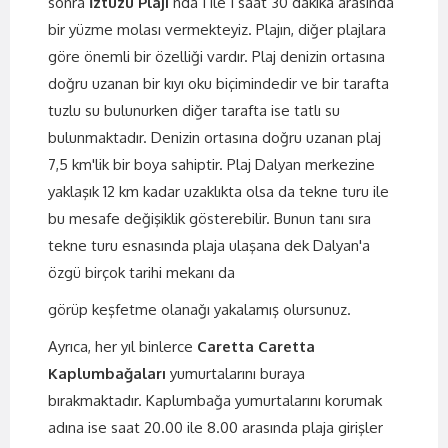
sonra
İztuzu Plajı
nda 1 ile 1 saat 30 dakika arasında
bir yüzme molası vermekteyiz. Plajın, diğer plajlara
göre önemli bir özelliği vardır. Plaj denizin ortasına
doğru uzanan bir kıyı oku biçimindedir ve bir tarafta
tuzlu su bulunurken diğer tarafta ise tatlı su
bulunmaktadır. Denizin ortasına doğru uzanan plaj
7,5 km'lik bir boya sahiptir. Plaj Dalyan merkezine
yaklaşık 12 km kadar uzaklıkta olsa da tekne turu ile
bu mesafe değişiklik gösterebilir. Bunun tanı sıra
tekne turu esnasında plaja ulaşana dek Dalyan'a
özgü birçok tarihi mekanı da
görüp keşfetme olanağı yakalamış olursunuz.
Ayrıca, her yıl binlerce
Caretta Caretta
Kaplumbağaları
yumurtalarını buraya
bırakmaktadır. Kaplumbağa yumurtalarını korumak
adına ise saat 20.00 ile 8.00 arasında plaja girişler