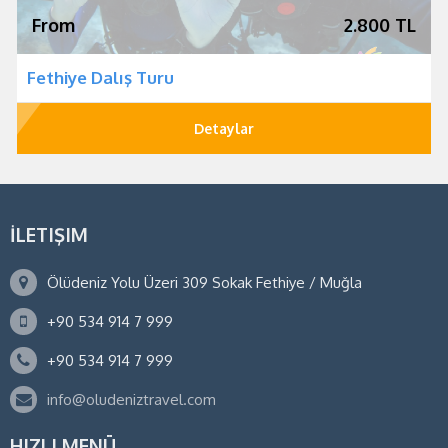
From
2.800 TL
Fethiye Dalış Turu
Detaylar
İLETIŞIM
Ölüdeniz Yolu Üzeri 309 Sokak Fethiye / Muğla
+90 534 914 7 999
+90 534 914 7 999
info@oludeniztravel.com
HIZLI MENÜ