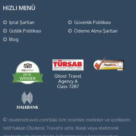
HIZLI MENÜ
İptal Şartları
Güvenlik Politikası
Gizlilik Politikası
Ödeme Alma Şartları
Blog
Ghost Travel
Agency A
Class 7287
© oludeniztravel.com'daki tüm resimler, metinler ve içeriklerin
telif hakları Ölüdeniz Travel'e aittir. Basılı veya elektronik