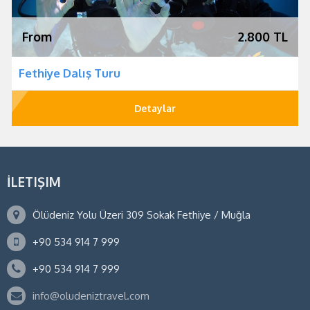
From
2.800 TL
Fethiye Dalış Turu
Detaylar
İLETIŞIM
Ölüdeniz Yolu Üzeri 309 Sokak Fethiye / Muğla
+90 534 914 7 999
+90 534 914 7 999
info@oludeniztravel.com