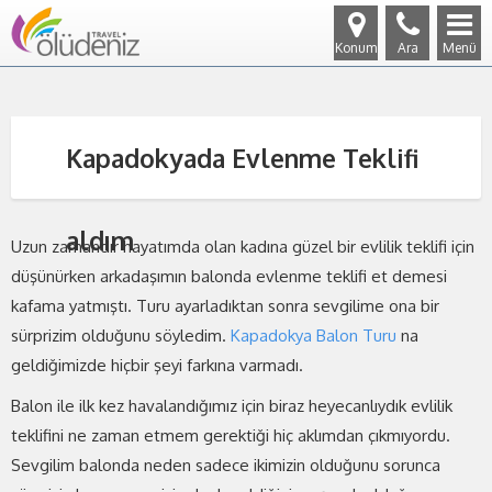
Konum
Ara
Menü
Kapadokyada Evlenme Teklifi
aldım
Uzun zamandır hayatımda olan kadına güzel bir evlilik teklifi için
düşünürken arkadaşımın balonda evlenme teklifi et demesi
kafama yatmıştı. Turu ayarladıktan sonra sevgilime ona bir
sürprizim olduğunu söyledim.
Kapadokya Balon Turu
na
geldiğimizde hiçbir şeyi farkına varmadı.
Balon ile ilk kez havalandığımız için biraz heyecanlıydık evlilik
teklifini ne zaman etmem gerektiği hiç aklımdan çıkmıyordu.
Sevgilim balonda neden sadece ikimizin olduğunu sorunca