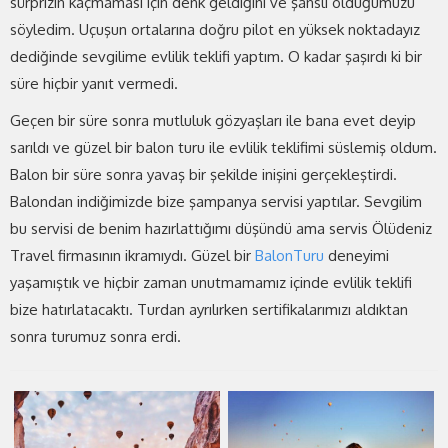
sürprizin kaçmaması için denk geldiğini ve şanslı olduğumuzu
söyledim. Uçuşun ortalarına doğru pilot en yüksek noktadayız
dediğinde sevgilime evlilik teklifi yaptım. O kadar şaşırdı ki bir
süre hiçbir yanıt vermedi.
Geçen bir süre sonra mutluluk gözyaşları ile bana evet deyip
sarıldı ve güzel bir balon turu ile evlilik teklifimi süslemiş oldum.
Balon bir süre sonra yavaş bir şekilde inişini gerçekleştirdi.
Balondan indiğimizde bize şampanya servisi yaptılar. Sevgilim
bu servisi de benim hazırlattığımı düşündü ama servis Ölüdeniz
Travel firmasının ikramıydı. Güzel bir
BalonTuru
deneyimi
yaşamıştık ve hiçbir zaman unutmamamız içinde evlilik teklifi
bize hatırlatacaktı. Turdan ayrılırken sertifikalarımızı aldıktan
sonra turumuz sonra erdi.